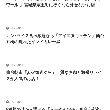
ワール 』宮城県蔵王町に行くなら外せないお店
グルメ
2022/8/26
ナン･ライス食べ放題なら『アイエヌキッチン』仙台
五橋の隠れたインドカレー屋
グルメ
2022/8/20
仙台朝市『炭火焼肉ぐら』上質なお肉と激盛りライ
スが人気のお店！
グルメ
2022/8/4
5種類の味から選べる『らーめんONE』仙台市郊外