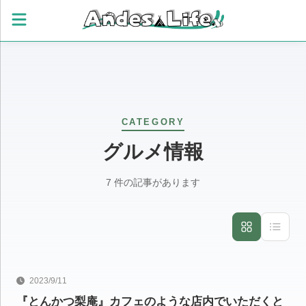
CATEGORY
グルメ情報
7 件の記事があります
グルメ
2023/9/11
『とんかつ梨庵』カフェのような店内でいただくと