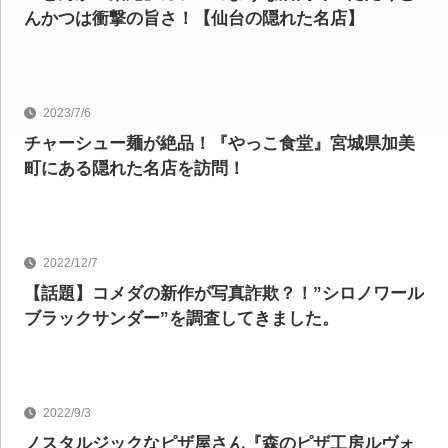
んかつは衝撃の旨さ！【仙台の隠れた名店】
グルメ
2023/7/6
チャーシュー麺が絶品！『やっこ食堂』宮城県加美
町にある隠れた名店を訪問！
グルメ
2022/12/7
【話題】コメダの新作が写真詐欺？！”シロノワール
ブラックサンダー”を調査してきました。
グルメ
2022/9/3
ノスタルジックなピザ屋さん『森のピザ工房ルヴォ