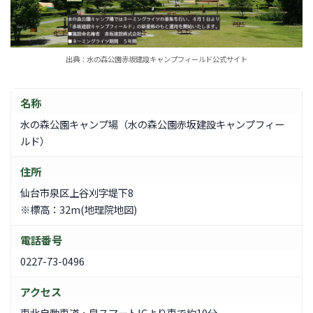
出典：水の森公園赤坂建設キャンプフィールド公式サイト
名称
水の森公園キャンプ場（水の森公園赤坂建設キャンプフィー
ルド）
住所
仙台市泉区上谷刈字堤下8
※標高：32m(地理院地図)
電話番号
0227-73-0496
アクセス
東北自動車道・泉スマートICより車で約10分