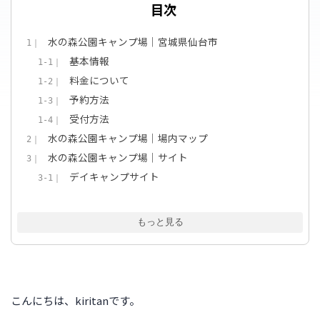
目次
水の森公園キャンプ場｜宮城県仙台市
1｜
基本情報
1-1｜
料金について
1-2｜
予約方法
1-3｜
受付方法
1-4｜
水の森公園キャンプ場｜場内マップ
2｜
水の森公園キャンプ場｜サイト
3｜
デイキャンプサイト
3-1｜
テントサイト
3-2｜
水の森公園キャンプ場｜施設
4｜
もっと見る
駐車場
4-1｜
管理棟
4-2｜
トイレ
4-3｜
シャワー
4-4｜
こんにちは、kiritanです。
炊事場
4-5｜