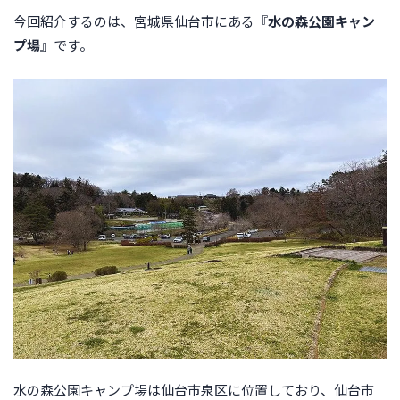
水の森公園キャンプ場｜水の森公園内
5｜
今回紹介するのは、宮城県仙台市にある『
水の森公園キャン
多目的広場
5-1｜
プ場
』です。
2つの大きな堤
5-2｜
水の森公園キャンプ場の特徴と魅力
6｜
①仙台市街地から車で20分！驚きの「都市近郊型」
6-1｜
立地
②子供が思い切り走り回れる「広大な芝生広場」
6-2｜
③初心者さんにも、お財布にも優しい「安心感」。
6-3｜
水の森公園キャンプ場の周辺情報
7｜
ヨークベニマル 上谷刈店
7-1｜
みやぎ生協 ＢＲＡＮＣＨ仙台店
7-2｜
ＤＣＭ泉店
7-3｜
スパメッツァ仙台 竜泉寺の湯
7-4｜
【まとめ】近場でリーズナブル！初心者にもおすすめな
8｜
キャンプ場でした
水の森公園キャンプ場は仙台市泉区に位置しており、仙台市