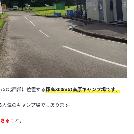
市の北西部に位置する
標高300mの高原キャンプ場です
。
る
人気のキャンプ場でもあります。
できる
こと。