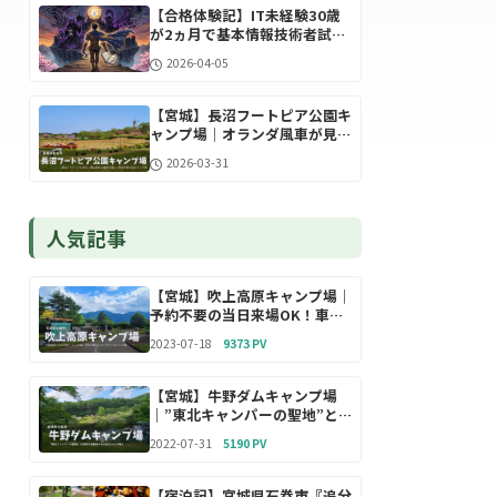
【合格体験記】IT未経験30歳
が2ヵ月で基本情報技術者試験
に合格した秘訣
2026-04-05
【宮城】長沼フートピア公園キ
ャンプ場｜オランダ風車が見守
る湖畔の静寂に包まれたキャン
2026-03-31
プ場
人気記事
【宮城】吹上高原キャンプ場｜
予約不要の当日来場OK！車乗
り入れ可能なフリーサイトが最
2023-07-18
9373 PV
高のキャンプ場！
【宮城】牛野ダムキャンプ場
｜”東北キャンパーの聖地”と
呼ばれる人気NO.1の無料キャ
2022-07-31
5190 PV
ンプ場
【宿泊記】宮城県石巻市『追分