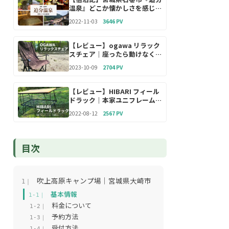
温泉』どこか懐かしさを感じる
昭和レトロな宿
2022-11-03
3646 PV
【レビュー】ogawa リラック
スチェア｜座ったら動けなくな
る？！魅惑のアウトドアチェ
2023-10-09
2704 PV
ア！
【レビュー】HIBARI フィール
ドラック｜本家ユニフレームを
超えた？！高品質・高コスパの
2022-08-12
2567 PV
万能キャンプギア
目次
吹上高原キャンプ場｜宮城県大崎市
1｜
基本情報
1-1｜
料金について
1-2｜
予約方法
1-3｜
受付方法
1-4｜