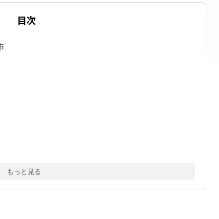
目次
市
料金）
もっと見る