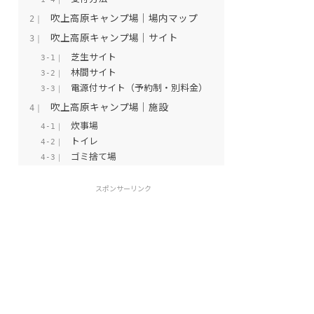
吹上高原キャンプ場｜場内マップ
2｜
吹上高原キャンプ場｜サイト
3｜
芝生サイト
3-1｜
林間サイト
3-2｜
電源付サイト（予約制・別料金）
3-3｜
吹上高原キャンプ場｜施設
4｜
炊事場
4-1｜
トイレ
4-2｜
ゴミ捨て場
4-3｜
レストラン鳴子の風
4-4｜
スポンサーリンク
吹上高原キャンプ場｜すぱ鬼首の湯
5｜
吹上高原キャンプ場の特徴と魅力
6｜
①予約不要のフリーサイト
6-1｜
②全面車の乗り入れが可能
6-2｜
③標高が高いので涼しい
6-3｜
吹上高原キャンプ場の周辺情報
7｜
スーパーセンターＴＲＵＳＴ 岩出
7-1｜
山店