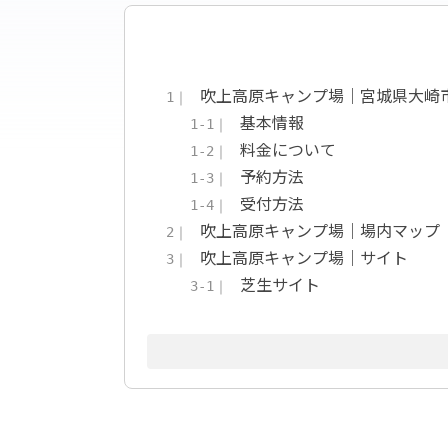
吹上高原キャンプ場｜宮城県大崎
1｜
基本情報
1-1｜
料金について
1-2｜
予約方法
1-3｜
受付方法
1-4｜
吹上高原キャンプ場｜場内マップ
2｜
吹上高原キャンプ場｜サイト
3｜
芝生サイト
3-1｜
林間サイト
3-2｜
電源付サイト（予約制・別
3-3｜
吹上高原キャンプ場｜施設
4｜
炊事場
4-1｜
トイレ
4-2｜
ゴミ捨て場