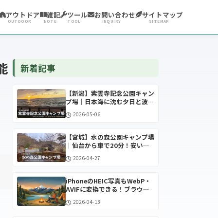
アウトドア
雑記
ツール
お問い合わせ
サイトマップ
OUTDOOR
NOTE
TOOL
INQUIRY
SITEMAP
能
新着記事
【新潟】紫雲寺記念公園キャン
プ場｜日本海に沈む夕日と波音
に癒やされる絶景オートキャン
2026-05-06
プ場
【宮城】水の森公園キャンプ場
｜仙台から車で20分！安い・
近い・予約必須の超人気スポッ
2026-04-27
ト
iPhoneのHEIC写真もWebP・
AVIFに変換できる！ブラウザ
だけで動く画像変換ツールを作
2026-04-13
りました【自作アプリ】