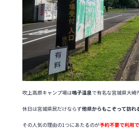
吹上高原キャンプ場は
鳴子温泉
で有名な宮城県大崎
休日は宮城県民だけならず
他県からもこぞって訪れ
その人気の理由の1つにあたるのが
予約不要で利用