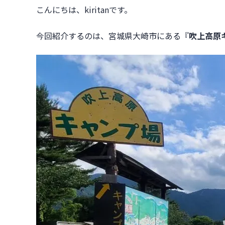
4-3｜
こんにちは、kiritanです。
レストラン鳴子の風
4-4｜
吹上高原キャンプ場｜すぱ鬼首の
5｜
今回紹介するのは、宮城県大崎市にある『
吹上高原
吹上高原キャンプ場の特徴と魅力
6｜
①予約不要のフリーサイト
6-1｜
②全面車の乗り入れが可能
6-2｜
③標高が高いので涼しい
6-3｜
吹上高原キャンプ場の周辺情報
7｜
スーパーセンターＴＲＵＳＴ
7-1｜
ウジエスーパー 岩出山店
7-2｜
ザビのカレー
7-3｜
やっこ食堂
7-4｜
【まとめ】キャンプ初心者の方で
8｜
お知らせ：東北地方のキャ
8-1｜